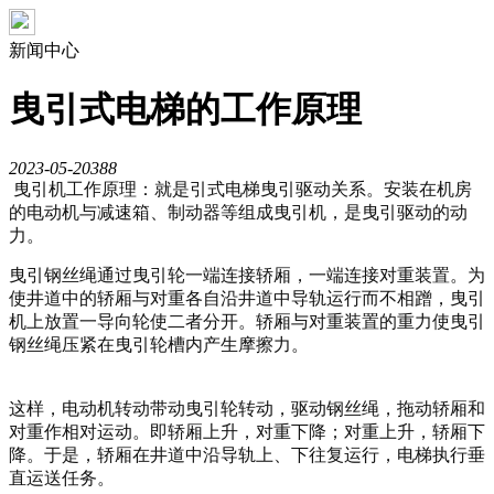
新闻中心
曳引式电梯的工作原理
2023-05-20
388
曳引机工作原理：就是引式电梯曳引驱动关系。安装在机房
的电动机与减速箱、制动器等组成曳引机，是曳引驱动的动
力。
曳引钢丝绳通过曳引轮一端连接轿厢，一端连接对重装置。为
使井道中的轿厢与对重各自沿井道中导轨运行而不相蹭，曳引
机上放置一导向轮使二者分开。轿厢与对重装置的重力使曳引
钢丝绳压紧在曳引轮槽内产生摩擦力。
这样，电动机转动带动曳引轮转动，驱动钢丝绳，拖动轿厢和
对重作相对运动。即轿厢上升，对重下降；对重上升，轿厢下
降。于是，轿厢在井道中沿导轨上、下往复运行，电梯执行垂
直运送任务。