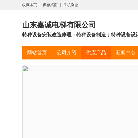
收藏本页
|
保存桌面
|
手机浏览
山东嘉诚电梯有限公司
特种设备安装改造修理；特种设备制造；特种设备设计
网站首页
公司介绍
供应产品
新闻中心