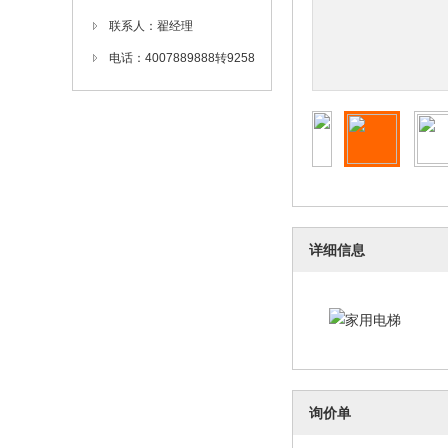
联系人：翟经理
电话：4007889888转9258
详细信息
询价单