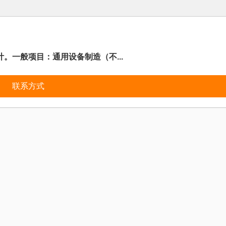
。一般项目：通用设备制造（不...
联系方式